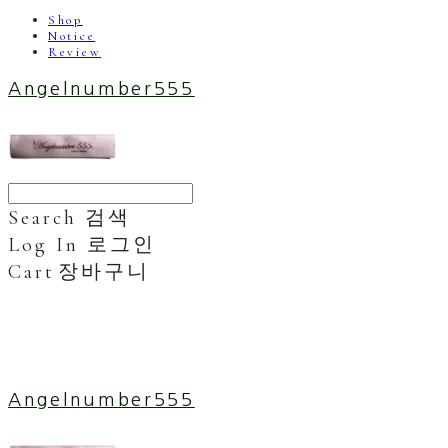
Shop
Notice
Review
Angelnumber555
Search
검색
Log In
로그인
Cart
장바구니
Angelnumber555